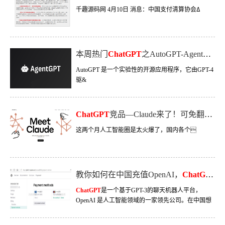
千趣源码网 4月10日 消息：中国支付清算协会ߡ
本周热门
ChatGPT
之AutoGPT-AgentGPT，可以实现完全自主实现任务，附部署使用教程
AutoGPT 是一个实验性的开源应用程序，它由GPT-4
驱&
ChatGPT
竞品—Claude来了！可免翻使用（附注册方法）
这两个月人工智能圈是太火爆了，国内各个
教你如何在中国充值OpenAI，
ChatGPT
绑
ChatGPT
是一个基于GPT-3的聊天机器人平台，
OpenAI 是人工智能领域的一家领先公司。在中国想
要充值OpenAI 不容易，因为充值以美元为单位的。
中国用户通过一些额外的步骤来完成充值。介绍如何