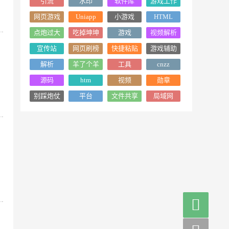
引流
水印
软件库
游戏工作
室
网页游戏
Uniapp
小游戏
HTML
点炮过大
吃掉坤坤
游戏
视频解析
年
宣传站
网页刷榜
快捷粘贴
游戏辅助
解析
羊了个羊
工具
cnzz
源码
htm
视频
勋章
别踩炮仗
平台
文件共享
局域网
工具
