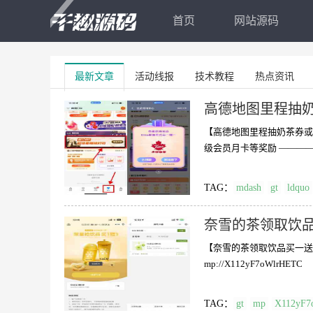
首页
网站源码
最新文章
活动线报
技术教程
热点资讯
高德地图里程抽
【高德地图里程抽奶茶券或会
TAG：
mdash
gt
ldquo
奈雪的茶领取饮
【奈雪的茶领取饮品买一送
mp://X112yF7oWlrHETC
TAG：
gt
mp
X112yF