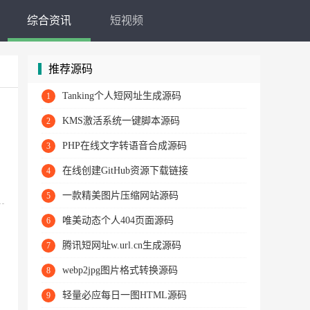
综合资讯
短视频
推荐源码
Tanking个人短网址生成源码
1
KMS激活系统一键脚本源码
2
PHP在线文字转语音合成源码
3
在线创建GitHub资源下载链接
4
一款精美图片压缩网站源码
5
唯美动态个人404页面源码
6
腾讯短网址w.url.cn生成源码
7
webp2jpg图片格式转换源码
8
轻量必应每日一图HTML源码
9