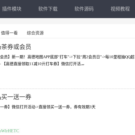
插件模块
软件下载
软件源码
视频教程
值得一看
综合资源
奶茶券或会员
员】新一期！高德地图APP底部“打车”->下拉“周2会员日”->每10里程抽QQ超
级会员月卡等奖励 ———— 【高德直接领取11减10亓打车券】微信打开活ࡄ
品买一送一券
一券】微信打开活动->直接领买一送一券，券有效期3天
7oWlrHETC