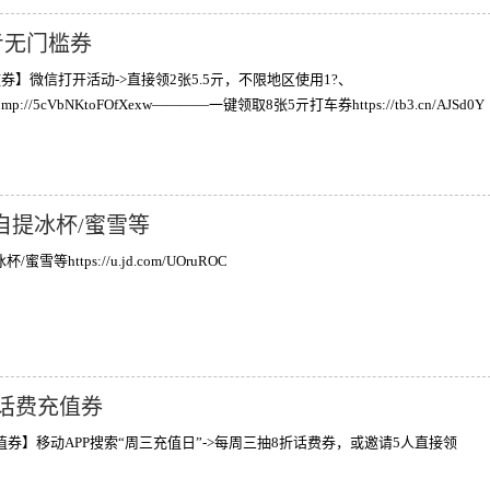
亓无门槛券
券】微信打开活动->直接领2张5.5亓，不限地区使用1?、
2、mp://5cVbNKtoFOfXexw————一键领取8张5亓打车券https://tb3.cn/AJSd0Y
99自提冰杯/蜜雪等
蜜雪等https://u.jd.com/UOruROC
话费充值券
券】移动APP搜索“周三充值日”->每周三抽8折话费券，或邀请5人直接领