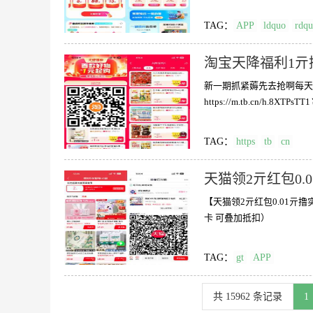
TAG：
APP
ldquo
rdq
淘宝天降福利1亓
新一期抓紧薅先去抢啊每天
https://m.tb.cn/h.8XTPs
TAG：
https
tb
cn
天猫领2亓红包0.
【天猫领2亓红包0.01亓
卡 可叠加抵扣）
TAG：
gt
APP
共
15962
条记录
1