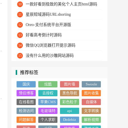
一款好看到极致的美化个人主页html源码
10
星辰短域源码URLshorting
11
Oreo-支付系统平台开源版
12
好看高考倒计时源码
13
微信QQ浏览器打开提示源码
14
没有什么用的沙雕网站源码
15
推荐标签
国庆
炫酷
图片墙
Swoole
Loader
情侣博客
去授权
黑色导航
图片收集
主题
在线看图
苹果CMS
彩色粒子
自媒体
背景
检测访问
毛玻璃特
api
文字转换
速度
效
图片
问题解答
个人求职
Dedebiz
解析视频