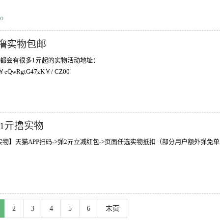
uo
撸实物包邮
都会有很多1亓起的实物活动地址：
TT1￥eQwRgtG47zK￥/ CZ00
01亓撸实物
撸实物】天猫APP扫码->弹2亓立减红包->页面任选实物抵扣（部分用户额外弹免单
2
3
4
5
6
末页