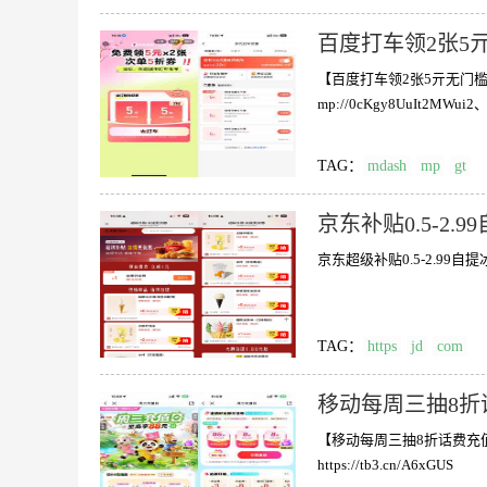
百度打车领2张5
【百度打车领2张5亓无门槛
mp://0cKgy8UuIt2MWui
TAG：
mdash
mp
gt
京东补贴0.5-2.
京东超级补贴0.5-2.99自提冰杯/
TAG：
https
jd
com
移动每周三抽8折
【移动每周三抽8折话费充值
https://tb3.cn/A6xGUS