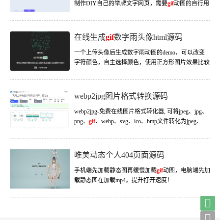
制作DIY自己的举牌文字网页，需要
gif
动图的自行用
gif
图片录制工具录制下来。
在线生成
gif
数字雨头像html源码
一个上传头像后生成数字雨动图的demo，可以改变
字符颜色，自主选择颜色，使用正方形图片效果比较
好，默认生成20帧，生成图片后右键另存为即可。
webp2jpg图片格式转换源码
webp2jpg-免费在线图片格式转化器, 可将jpeg、jpg、
png、
gif
、webp、svg、ico、bmp文件转化为jpeg、
png、webp、webp动画、
gif
文件。无需上传文件，本
地即可完成转换！
唯美动态个人404页面源码
手机端先加载静态图再缓慢加载
gif
动图，电脑端先加
载静态图在加载mp4。提升打开速度！

