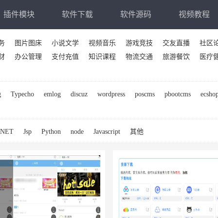
插件模块
软件下载
软件源码
视频教程
务
图片图床
小说文学
视频音乐
游戏竞技
交友直播
社区
财
办公管理
支付充值
知识课程
物流交通
旅游餐饮
医疗
g
Typecho
emlog
discuz
wordpress
poscms
pbootcms
ecsho
.NET
Jsp
Python
node
Javascript
其他