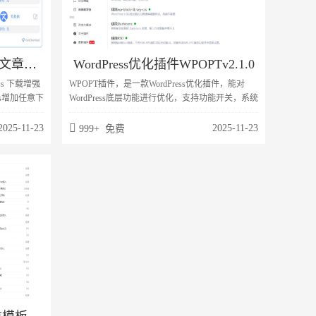
CoreDownload - WordPress文章下载增强插件v1.0.6
WordPress优化插件WPOPTv2.1.0
ess 下载增强
WPOPT插件，是一款WordPress优化插件，能对
ss增加任意下
WordPress底层功能进行优化，支持功能开关，系统
后，在设置
加速等功能。2.0版本全新发布，采用vite打包，界
面找到
面采用Vue3+element-plus制作。无论是外观，还是
2025-11-23
2025-11-23
999+ 免费
框架功能，都是空前的强大。功能更多，更强，是
所有WordPress网站都值得安装的一款优化插件。插
件为每一个功能添加了详细的注释，方便根据需要
开关。本插件的功能，和其他优化插件不冲突，可
以共存。