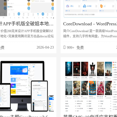
克米设计APP手机版全破姐本地化+完美使用
价值288克米设计APP手机版全破解DZ
简介CoreDownload 是一款高级WordPr
地化+完美使用腾讯官方出品discuz论坛
插件，支持几乎所有网盘，为WordPre
台设置，功能齐全，论坛功能不亚于葫芦
载功能，目前免费提供使用。安装插件
马甲，自定义认证，自定义广告，完全
中全局开启。然后编辑文章，可以在下
2026-04-23
免费
999+ 免费
自己想要的论坛社区。
CoreDownload下载增强功能。