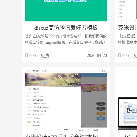
discuz高仿腾讯爱好者模板
首先去DZ论坛下个PHP版本安装好，把我们提供的
【DZ模板】
模版上传到[template]目录。在后台应用中心找到这
模板 数据本
个：【yeei_dream1】
DIY的后
侠，自定义
2026-04-23
999+ 免费
999+ 
可以打造出