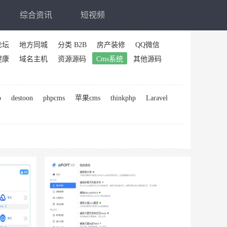
综合资讯
短视频
论坛
地方同城
分类 B2B
房产装修
QQ微信
健康
域名主机
资源源码
Cms系统
其他源码
p
destoon
phpcms
苹果cms
thinkphp
Laravel