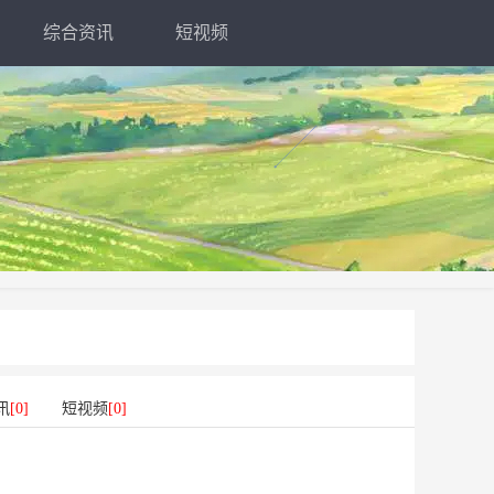
综合资讯
短视频
讯
[0]
短视频
[0]