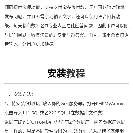
源码
提供多项功能，支持
支付
宝
在线
付款，用户可以随时随地
发布问题，并且无需手动输入文字，还可以使用语音回复功
能。每天都有数千名IT专业人士在此回答问题，因此用户可以随
时提问问题，收集海量的IT专业问题答案。而且，该
平台
支持语
音输入，让用户更加便捷。
安装
教程
一、安装方法：
1、将
安装包解压
后放入你的web
服务器
，
打开
PHP
MyAdmin
点击导入111.
SQL
或者222.
SQL
（在
数据库
文件夹）
数据库
编码是UTF8Mb4（里面有2个数据库，两者数据库数据
是一样的，只是不同
软件
导出的，如果111导入出错了就使用