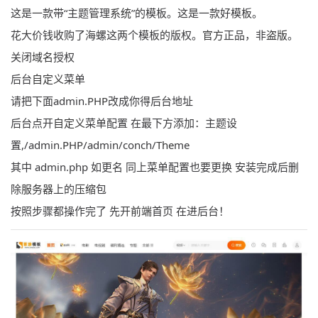
这是一款带“主题管理
系统
”的模板。这是一款好模板。
花大价钱收购了海螺这两个模板的版权。
官方
正品，非
盗版
。
关闭
域名
授权
后台
自定义
菜单
请把下面admin.
PHP
改成你得后台地址
后台点开
自定义
菜单配置 在最下方添加：主题设
置,/admin.
PHP
/admin/conch/
The
me
其中 admin.php 如更名 同上菜单配置也要更换 安装完成后删
除
服务器
上的
压缩
包
按照步骤都操作完了 先开
前端
首页 在进后台！