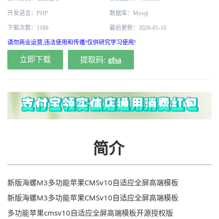
开发语言：PHP
数据库：Mysql
下载次数：1186
最后更新：2026-01-10
请勿商业运营,违法使用和传播!仅供研究学习使用!
立即下载
提取码:
gfsa
简介
新版
海螺M3
多功能
苹果
CMS
v10
自适应
全屏高端模板
新版
海螺M3
多功能
苹果
CMS
v10
自适应
全屏高端模板
多功能
苹果cms
v10自适应全屏高端模板
开源
授权版